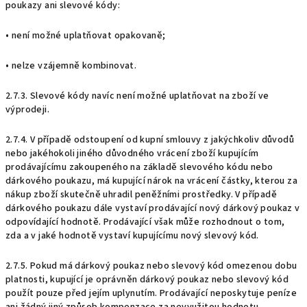
poukazy ani slevové kódy:
• není možné uplatňovat opakovaně;
• nelze vzájemně kombinovat.
2.7.3. Slevové kódy navíc není možné uplatňovat na zboží ve
výprodeji.
2.7.4. V případě odstoupení od kupní smlouvy z jakýchkoliv důvodů
nebo jakéhokoli jiného důvodného vrácení zboží kupujícím
prodávajícímu zakoupeného na základě slevového kódu nebo
dárkového poukazu, má kupující nárok na vrácení částky, kterou za
nákup zboží skutečně uhradil peněžními prostředky. V případě
dárkového poukazu dále vystaví prodávající nový dárkový poukaz v
odpovídající hodnotě. Prodávající však může rozhodnout o tom,
zda a v jaké hodnotě vystaví kupujícímu nový slevový kód.
2.7.5. Pokud má dárkový poukaz nebo slevový kód omezenou dobu
platnosti, kupující je oprávněn dárkový poukaz nebo slevový kód
použít pouze před jejím uplynutím. Prodávající neposkytuje peníze