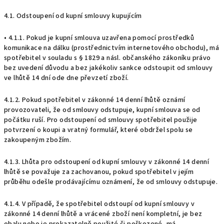
4.1. Odstoupení od kupní smlouvy kupujícím
• 4.1.1. Pokud je kupní smlouva uzavřena pomocí prostředků
komunikace na dálku (prostřednictvím internetového obchodu), má
spotřebitel v souladu s § 1829 a násl. občanského zákoníku právo
bez uvedení důvodu a bez jakékoliv sankce odstoupit od smlouvy
ve lhůtě 14 dní ode dne převzetí zboží.
4.1.2. Pokud spotřebitel v zákonné 14 denní lhůtě oznámí
provozovateli, že od smlouvy odstupuje, kupní smlouva se od
počátku ruší. Pro odstoupení od smlouvy spotřebitel použije
potvrzení o koupi a vratný formulář, které obdržel spolu se
zakoupeným zbožím.
4.1.3. Lhůta pro odstoupení od kupní smlouvy v zákonné 14 denní
lhůtě se považuje za zachovanou, pokud spotřebitel v jejím
průběhu odešle prodávajícímu oznámení, že od smlouvy odstupuje.
4.1.4. V případě, že spotřebitel odstoupí od kupní smlouvy v
zákonné 14 denní lhůtě a vrácené zboží není kompletní, je bez