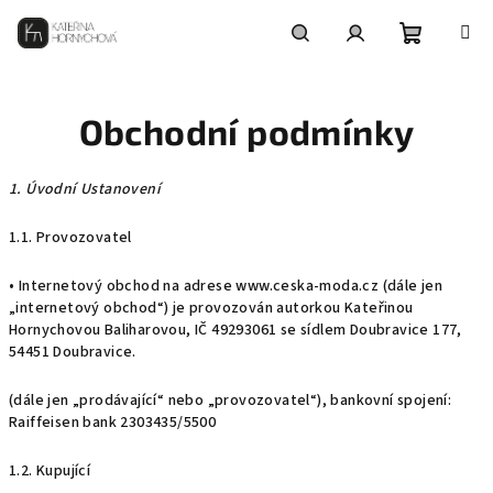
Přejít
na
obsah
Nákupní
Hledat
Přihlášení
Obchodní podmínky
košík
1. Úvodní Ustanovení
1.1. Provozovatel
• Internetový obchod na adrese www.ceska-moda.cz (dále jen
„internetový obchod“) je provozován autorkou Kateřinou
Hornychovou Baliharovou, IČ 49293061
se sídlem Doubravice 177,
54451 Doubravice.
(dále jen „prodávající“ nebo „provozovatel“), bankovní spojení:
Raiffeisen bank 2303435/5500
1.2. Kupující