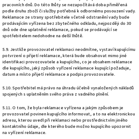
pracovních dnů. Do této lhůty se nezapočítává doba přiměřená
podle druhu zboží či služby potřebná k odbornému posouzení vady.
Reklamace ze strany spotřebitele včetně odstranění vady bude
prodávajícím vyřízena bez zbytečného odkladu, nejpozději do 30
dnů ode dne uplatnění reklamace, pokud se prodávající se
spotřebitelem nedohodne na delší lhůtě.
5.9. Jestliže provozovatel reklamaci neodmítne, vystaví kupujícímu
potvrzení o přijetí reklamace, která bude obsahovat mimo jiné
identifikaci provozovatele a kupujícího, co je obsahem reklamace
dle kupujícího, jaký způsob vyřízení reklamace kupující požaduje,
datum a místo přijetí reklamace a podpis provozovatele.
5.10. Spotřebitel má právo na úhradu účelně vynaložených nákladů
spojených s uplatněním svého práva z vadného plnění.
5.11. O tom, že byla reklamace vyřízena a jakým způsobem je
provozovatel povinen kupujícího informovat, a to na elektronickou
adresu, kterou uvedl při reklamaci nebo prostřednictvím jiného
kontaktního údaje, dle kterého bude možno kupujícího upozornit
na vyřízení reklamace.