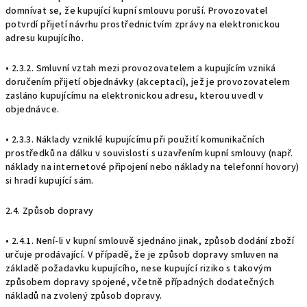
domnívat se, že kupující kupní smlouvu poruší. Provozovatel
potvrdí přijetí návrhu prostřednictvím zprávy na elektronickou
adresu kupujícího.
• 2.3.2. Smluvní vztah mezi provozovatelem a kupujícím vzniká
doručením přijetí objednávky (akceptací), jež je provozovatelem
zasláno kupujícímu na elektronickou adresu, kterou uvedl v
objednávce.
• 2.3.3. Náklady vzniklé kupujícímu při použití komunikačních
prostředků na dálku v souvislosti s uzavřením kupní smlouvy (např.
náklady na internetové připojení nebo náklady na telefonní hovory)
si hradí kupující sám.
2.4. Způsob dopravy
• 2.4.1. Není-li v kupní smlouvě sjednáno jinak, způsob dodání zboží
určuje prodávající. V případě, že je způsob dopravy smluven na
základě požadavku kupujícího, nese kupující riziko s takovým
způsobem dopravy spojené, včetně případných dodatečných
nákladů na zvolený způsob dopravy.