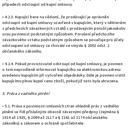
případech odstoupit od kupní smlouvy.
• 4.2.3. Kupující bere na vědomí, že prodávající je oprávněn
odstoupit od kupní smlouvy uzavřené s kupujícím, který v některém
z předchozích závazkových vztahů s prodávajícím porušil jakoukoliv
svou povinnost podstatným způsobem. Porušení předchozího
závazkového vztahu podstatným způsobem se považuje pro účely
odstoupení od smlouvy za chování ve smyslu § 2002 odst. 2
občanského zákoníku.
• 4.2.4. Pokud provozovatel odstoupí od kupní smlouvy, je povinen
o tom neprodleně informovat kupujícího na elektronickou adresu
uvedenou kupujícím při vytvoření objednávky. Dále je povinen vrátit
kupujícímu plnou kupní cenu zboží, pokud již tato byla uhrazena.
5. Práva z vadného plnění
• 5.1. Práva a povinnosti smluvních stran ohledně práv z vadného
plnění se řídí příslušnými obecně závaznými předpisy (zejména §
1914 až 1925, § 2099 až 2117 a § 2161 až 2174 občanského
zákoníku) a zákonem o ochraně spotřebitele.