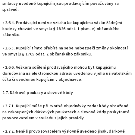
smlouvy uvedené kupujícím jsou prodávajícím považovány za
správné.
• 2.6.4. Prodávající není ve vztahu ke kupujícímu vázán žádnými
kodexy chování ve smyslu § 1826 odst. 1 písm. e) občanského
zákoníku.
• 2.6.5. Kupující tímto přebírá na sebe nebezpečí změny okolností
ve smyslu § 1765 odst. 2 občanského zákoníku.
• 2.6.6. Veškerá sdělení prodávajícího mohou být kupujícímu
doručována na elektronickou adresu uvedenou v jeho uživatelském
účtu či uvedenou kupujícím v objednávce.
2.7. Dárkové poukazy a slevové kódy
• 2.7.1. Kupující může při tvorbě objednávky zadat kódy obsažené
na zakoupených dárkových poukazech a slevové kódy poskytnuté
provozovatelem v souladu s jejich pravidly.
• 2.7.2. Není-li provozovatelem výslovně uvedeno jinak, dárkové