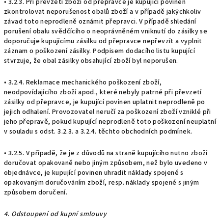
• 3.2.3. Při převzetí zboží od přepravce je kupující povinen
zkontrolovat neporušenost obalů zboží a v případě jakýchkoliv
závad toto neprodleně oznámit přepravci. V případě shledání
porušení obalu svědčícího o neoprávněném vniknutí do zásilky se
doporučuje kupujícímu zásilku od přepravce nepřevzít a vyplnit
záznam o poškození zásilky. Podpisem dodacího listu kupující
stvrzuje, že obal zásilky obsahující zboží byl neporušen.
• 3.2.4. Reklamace mechanického poškození zboží,
neodpovídajícího zboží apod., které nebyly patrné při převzetí
zásilky od přepravce, je kupující povinen uplatnit neprodleně po
jejich odhalení. Provozovatel neručí za poškození zboží vzniklé při
jeho přepravě, pokud kupující neprodleně toto poškození neuplatní
v souladu s odst. 3.2.3. a 3.2.4. těchto obchodních podmínek.
• 3.2.5. V případě, že je z důvodů na straně kupujícího nutno zboží
doručovat opakovaně nebo jiným způsobem, než bylo uvedeno v
objednávce, je kupující povinen uhradit náklady spojené s
opakovaným doručováním zboží, resp. náklady spojené s jiným
způsobem doručení.
4. Odstoupení od kupní smlouvy