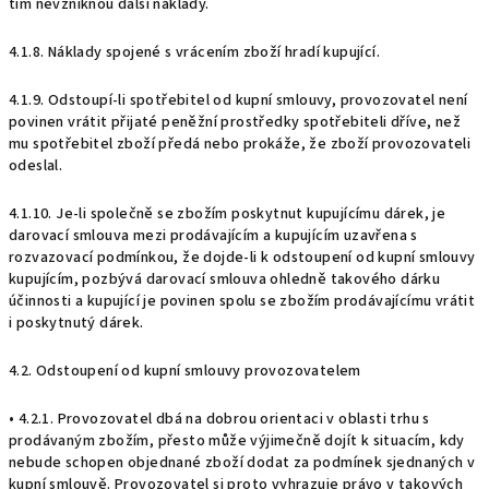
tím nevzniknou další náklady.
4.1.8. Náklady spojené s vrácením zboží hradí kupující.
4.1.9. Odstoupí-li spotřebitel od kupní smlouvy, provozovatel není
povinen vrátit přijaté peněžní prostředky spotřebiteli dříve, než
mu spotřebitel zboží předá nebo prokáže, že zboží provozovateli
odeslal.
4.1.10. Je-li společně se zbožím poskytnut kupujícímu dárek, je
darovací smlouva mezi prodávajícím a kupujícím uzavřena s
rozvazovací podmínkou, že dojde-li k odstoupení od kupní smlouvy
kupujícím, pozbývá darovací smlouva ohledně takového dárku
účinnosti a kupující je povinen spolu se zbožím prodávajícímu vrátit
i poskytnutý dárek.
4.2. Odstoupení od kupní smlouvy provozovatelem
• 4.2.1. Provozovatel dbá na dobrou orientaci v oblasti trhu s
prodávaným zbožím, přesto může výjimečně dojít k situacím, kdy
nebude schopen objednané zboží dodat za podmínek sjednaných v
kupní smlouvě. Provozovatel si proto vyhrazuje právo v takových