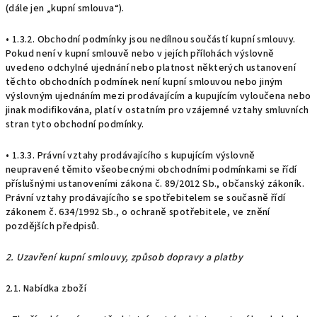
(dále jen „kupní smlouva“).
• 1.3.2. Obchodní podmínky jsou nedílnou součástí kupní smlouvy.
Pokud není v kupní smlouvě nebo v jejích přílohách výslovně
uvedeno odchylné ujednání nebo platnost některých ustanovení
těchto obchodních podmínek není kupní smlouvou nebo jiným
výslovným ujednáním mezi prodávajícím a kupujícím vyloučena nebo
jinak modifikována, platí v ostatním pro vzájemné vztahy smluvních
stran tyto obchodní podmínky.
• 1.3.3. Právní vztahy prodávajícího s kupujícím výslovně
neupravené těmito všeobecnými obchodními podmínkami se řídí
příslušnými ustanoveními zákona č. 89/2012 Sb., občanský zákoník.
Právní vztahy prodávajícího se spotřebitelem se současně řídí
zákonem č. 634/1992 Sb., o ochraně spotřebitele, ve znění
pozdějších předpisů.
2. Uzavření kupní smlouvy, způsob dopravy a platby
2.1. Nabídka zboží