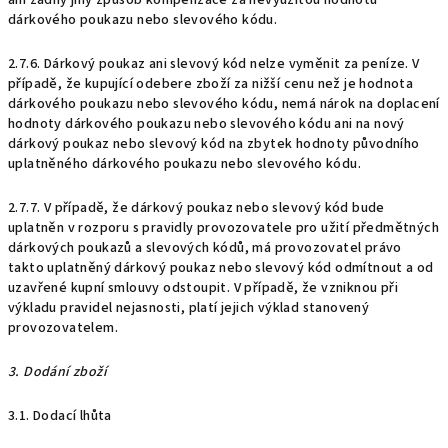
ani žádný jiný způsob kompenzace za nevyužitou hodnotu
dárkového poukazu nebo slevového kódu.
2.7.6. Dárkový poukaz ani slevový kód nelze vyměnit za peníze. V
případě, že kupující odebere zboží za nižší cenu než je hodnota
dárkového poukazu nebo slevového kódu, nemá nárok na doplacení
hodnoty dárkového poukazu nebo slevového kódu ani na nový
dárkový poukaz nebo slevový kód na zbytek hodnoty původního
uplatněného dárkového poukazu nebo slevového kódu.
2.7.7. V případě, že dárkový poukaz nebo slevový kód bude
uplatněn v rozporu s pravidly provozovatele pro užití předmětných
dárkových poukazů a slevových kódů, má provozovatel právo
takto uplatněný dárkový poukaz nebo slevový kód odmítnout a od
uzavřené kupní smlouvy odstoupit. V případě, že vzniknou při
výkladu pravidel nejasnosti, platí jejich výklad stanovený
provozovatelem.
3. Dodání zboží
3.1. Dodací lhůta