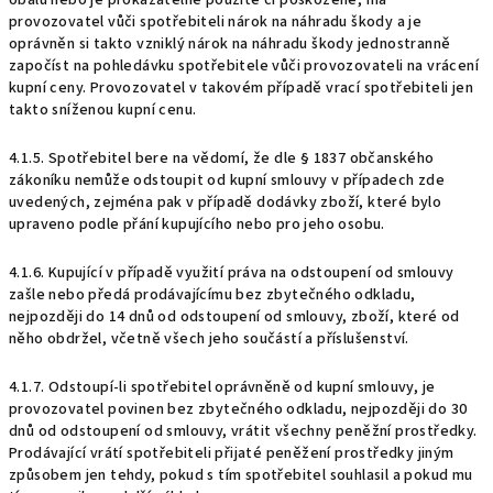
obalu nebo je prokazatelně použité či poškozené, má
provozovatel vůči spotřebiteli nárok na náhradu škody a je
oprávněn si takto vzniklý nárok na náhradu škody jednostranně
započíst na pohledávku spotřebitele vůči provozovateli na vrácení
kupní ceny. Provozovatel v takovém případě vrací spotřebiteli jen
takto sníženou kupní cenu.
4.1.5. Spotřebitel bere na vědomí, že dle § 1837 občanského
zákoníku nemůže odstoupit od kupní smlouvy v případech zde
uvedených, zejména pak v případě dodávky zboží, které bylo
upraveno podle přání kupujícího nebo pro jeho osobu.
4.1.6. Kupující v případě využití práva na odstoupení od smlouvy
zašle nebo předá prodávajícímu bez zbytečného odkladu,
nejpozději do 14 dnů od odstoupení od smlouvy, zboží, které od
něho obdržel, včetně všech jeho součástí a příslušenství.
4.1.7. Odstoupí-li spotřebitel oprávněně od kupní smlouvy, je
provozovatel povinen bez zbytečného odkladu, nejpozději do 30
dnů od odstoupení od smlouvy, vrátit všechny peněžní prostředky.
Prodávající vrátí spotřebiteli přijaté peněžení prostředky jiným
způsobem jen tehdy, pokud s tím spotřebitel souhlasil a pokud mu