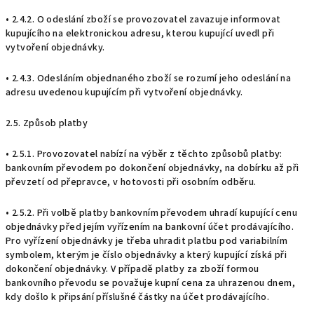
• 2.4.2. O odeslání zboží se provozovatel zavazuje informovat
kupujícího na elektronickou adresu, kterou kupující uvedl při
vytvoření objednávky.
• 2.4.3. Odesláním objednaného zboží se rozumí jeho odeslání na
adresu uvedenou kupujícím při vytvoření objednávky.
2.5. Způsob platby
• 2.5.1. Provozovatel nabízí na výběr z těchto způsobů platby:
bankovním převodem po dokončení objednávky, na dobírku až při
převzetí od přepravce, v hotovosti při osobním odběru.
• 2.5.2. Při volbě platby bankovním převodem uhradí kupující cenu
objednávky před jejím vyřízením na bankovní účet prodávajícího.
Pro vyřízení objednávky je třeba uhradit platbu pod variabilním
symbolem, kterým je číslo objednávky a který kupující získá při
dokončení objednávky. V případě platby za zboží formou
bankovního převodu se považuje kupní cena za uhrazenou dnem,
kdy došlo k připsání příslušné částky na účet prodávajícího.