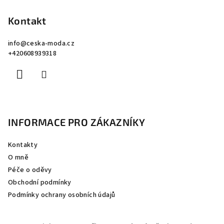
á
p
Kontakt
a
info
@
ceska-moda.cz
t
+420608939318
í
INFORMACE PRO ZÁKAZNÍKY
Kontakty
O mně
Péče o oděvy
Obchodní podmínky
Podmínky ochrany osobních údajů