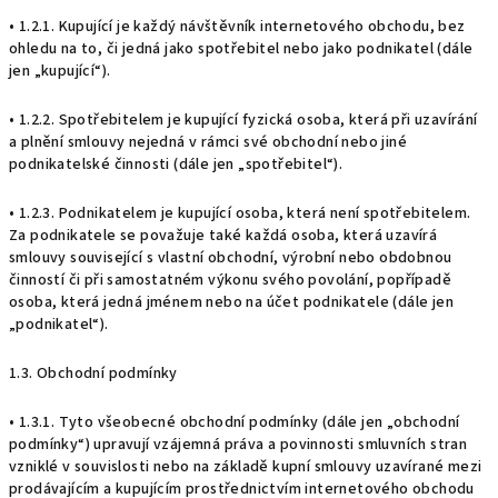
• 1.2.1. Kupující je každý návštěvník internetového obchodu, bez
ohledu na to, či jedná jako spotřebitel nebo jako podnikatel (dále
jen „kupující“).
• 1.2.2. Spotřebitelem je kupující fyzická osoba, která při uzavírání
a plnění smlouvy nejedná v rámci své obchodní nebo jiné
podnikatelské činnosti (dále jen „spotřebitel“).
• 1.2.3. Podnikatelem je kupující osoba, která není spotřebitelem.
Za podnikatele se považuje také každá osoba, která uzavírá
smlouvy související s vlastní obchodní, výrobní nebo obdobnou
činností či při samostatném výkonu svého povolání, popřípadě
osoba, která jedná jménem nebo na účet podnikatele (dále jen
„podnikatel“).
1.3. Obchodní podmínky
• 1.3.1. Tyto všeobecné obchodní podmínky (dále jen „obchodní
podmínky“) upravují vzájemná práva a povinnosti smluvních stran
vzniklé v souvislosti nebo na základě kupní smlouvy uzavírané mezi
prodávajícím a kupujícím prostřednictvím internetového obchodu