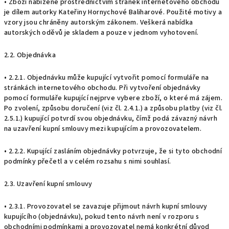
• Zboží nabízené prostřednictvím stránek internetového obchodu
je dílem autorky Kateřiny Hornychové Baliharové. Použité motivy a
vzory jsou chráněny autorským zákonem. Veškerá nabídka
autorských oděvů je skladem a pouze v jednom vyhotovení.
2.2. Objednávka
• 2.2.1. Objednávku může kupující vytvořit pomocí formuláře na
stránkách internetového obchodu. Při vytvoření objednávky
pomocí formuláře kupující nejprve vybere zboží, o které má zájem.
Po zvolení, způsobu doručení (viz čl. 2.4.1.) a způsobu platby (viz čl.
2.5.1.) kupující potvrdí svou objednávku, čímž podá závazný návrh
na uzavření kupní smlouvy mezi kupujícím a provozovatelem.
• 2.2.2. Kupující zasláním objednávky potvrzuje, že si tyto obchodní
podmínky přečetl a v celém rozsahu s nimi souhlasí.
2.3. Uzavření kupní smlouvy
• 2.3.1. Provozovatel se zavazuje přijmout návrh kupní smlouvy
kupujícího (objednávku), pokud tento návrh není v rozporu s
obchodními podmínkami a provozovatel nemá konkrétní důvod