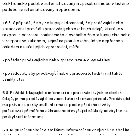
elektronické podobě automatizovaným způsobem nebo v tištěné
podobě neautomatizovaným způsobem.
• 6.5. V případě, že by se kupující domníval, že prodávající nebo
zpracovatel provádí zpracování jeho osobních údajů, které je v
rozporu s ochranou soukromého a osobního života kupujícího nebo
v rozporu se zákonem, zejména jsou-li osobní údaje nepřesné s
ohledem na účel jejich zpracování, může:
• požádat prodávajícího nebo zpracovatele o vysvětlení,
• požadovat, aby prodávající nebo zpracovatel odstranil takto
vzniklý stav.
6.6. Požádá-li kupující o informaci o zpracování svých osobních
údajů, je mu prodávající povinen tuto informaci předat. Prodávající
má právo za poskytnutí informace podle předchozí věty
požadovat přiměřenou úhradu nepřevyšující náklady nezbytné na
poskytnutí informace.
6.8. Kupující souhlasí se zasíláním informací souvisejících se zbožím,