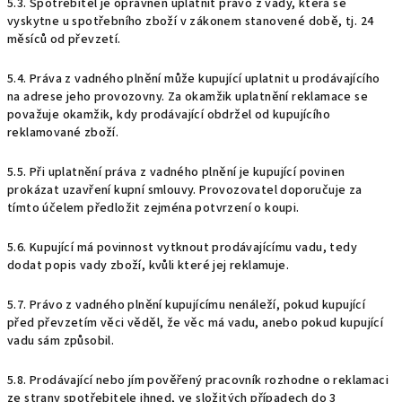
5.3. Spotřebitel je oprávněn uplatnit právo z vady, která se
vyskytne u spotřebního zboží v zákonem stanovené době, tj. 24
měsíců od převzetí.
5.4. Práva z vadného plnění může kupující uplatnit u prodávajícího
na adrese jeho provozovny. Za okamžik uplatnění reklamace se
považuje okamžik, kdy prodávající obdržel od kupujícího
reklamované zboží.
5.5. Při uplatnění práva z vadného plnění je kupující povinen
prokázat uzavření kupní smlouvy. Provozovatel doporučuje za
tímto účelem předložit zejména potvrzení o koupi.
5.6. Kupující má povinnost vytknout prodávajícímu vadu, tedy
dodat popis vady zboží, kvůli které jej reklamuje.
5.7. Právo z vadného plnění kupujícímu nenáleží, pokud kupující
před převzetím věci věděl, že věc má vadu, anebo pokud kupující
vadu sám způsobil.
5.8. Prodávající nebo jím pověřený pracovník rozhodne o reklamaci
ze strany spotřebitele ihned, ve složitých případech do 3